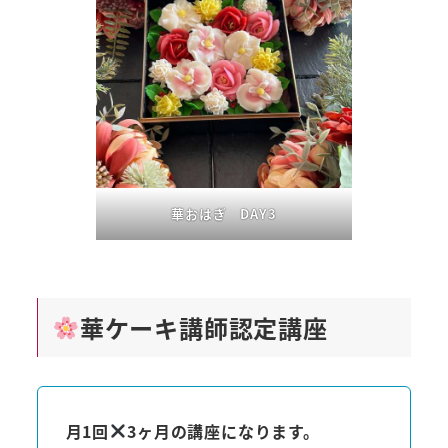
華おはぎ DAY3
華ケーキ講師認定講座
月1回
3ヶ月の講座になります。